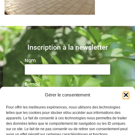
Inscription à la newsletter
Nom
E-mail
Gérer le consentement
Veuillez laisser ce champ vide.
Pour offrir les meilleures expériences, nous utilisons des technologies
telles que les cookies pour stocker et/ou accéder aux informations des
appareils. Le fait de consentir à ces technologies nous permettra de traiter
des données telles que le comportement de navigation ou les ID uniques
sur ce site. Le fait de ne pas consentir ou de retirer son consentement peut
Alternative:
avoir un effet négatif sur certaines caractéristiques et fonctions.