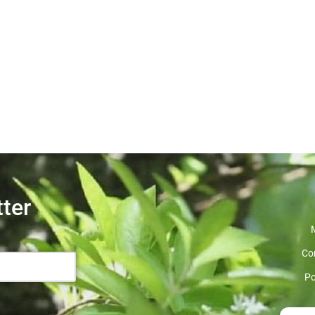
tter
Co
Po