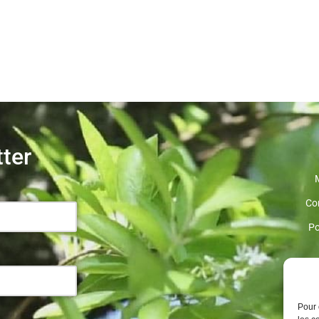
tter
Co
Po
Pour 
.