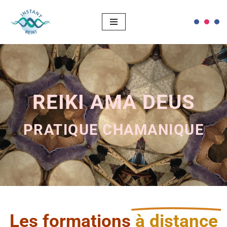
Aller
au
contenu
REIKI AMA DEUS
PRATIQUE CHAMANIQUE
Les formations
à distance